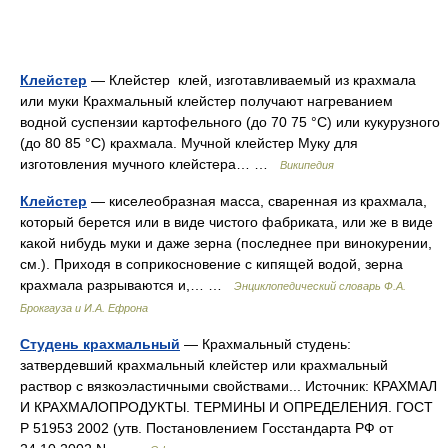
Клейстер
— Клейстер клей, изготавливаемый из крахмала
или муки Крахмальный клейстер получают нагреванием
водной суспензии картофельного (до 70 75 °С) или кукурузного
(до 80 85 °С) крахмала. Мучной клейстер Муку для
изготовления мучного клейстера… …
Википедия
Клейстер
— киселеобразная масса, сваренная из крахмала,
который берется или в виде чистого фабриката, или же в виде
какой нибудь муки и даже зерна (последнее при винокурении,
см.). Приходя в соприкосновение с кипящей водой, зерна
крахмала разрываются и,… …
Энциклопедический словарь Ф.А.
Брокгауза и И.А. Ефрона
Студень крахмальный
— Крахмальный студень:
затвердевший крахмальный клейстер или крахмальный
раствор с вязкоэластичными свойствами... Источник: КРАХМАЛ
И КРАХМАЛОПРОДУКТЫ. ТЕРМИНЫ И ОПРЕДЕЛЕНИЯ. ГОСТ
Р 51953 2002 (утв. Постановлением Госстандарта РФ от