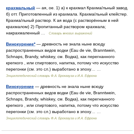
крахмальный
— ая, ое. 1) а) к крахмал Крахма/льный завод.
б) отт. Приготовленный из крахмала. Крахма/льный клейстер.
Крахма/льный раствор. К ая вода (с растворённым в ней
крахмалом) 2) Пропитанный раствором крахмала;
накрахмаленный …
Словарь многих выражений
Винокурение*
— древность не знала ныне всюду
распространенных видов водки (Eau de vie, Branntwein,
Schnaps, Brandy, whiskey, см. Водка), как перегнанного
крепкого , или спиртового, напитка, потому что искусство
перегонки (см. это сл.) выработано в эпоху… …
Энциклопедический словарь Ф.А. Брокгауза и И.А. Ефрона
Винокурение
— древность не знала ныне всюду
распространенных видов водки (Eau de vie, Branntwein,
Schnaps, Brandy, whiskey, см. Водка), как перегнанного
крепкого , или спиртового, напитка, потому что искусство
перегонки (см. это сл.) выработано в эпоху… …
Энциклопедический словарь Ф.А. Брокгауза и И.А. Ефрона