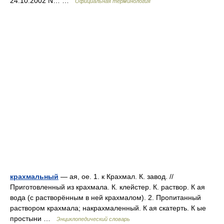
24.10.2002 N… …
Официальная терминология
крахмальный
— ая, ое. 1. к Крахмал. К. завод. //
Приготовленный из крахмала. К. клейстер. К. раствор. К ая
вода (с растворённым в ней крахмалом). 2. Пропитанный
раствором крахмала; накрахмаленный. К ая скатерть. К ые
простыни …
Энциклопедический словарь