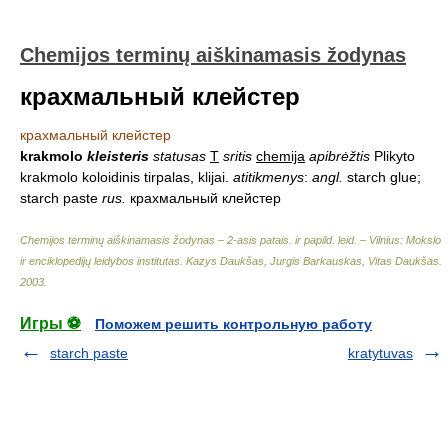
Chemijos terminų aiškinamasis žodynas
крахмальный клейстер
крахмальный клейстер
krakmolo
kleisteris
statusas
T
sritis
chemija
apibrėžtis
Plikyto
krakmolo koloidinis tirpalas, klijai.
atitikmenys
:
angl.
starch glue;
starch paste
rus.
крахмальный клейстер
Chemijos terminų aiškinamasis žodynas – 2-asis patais. ir papild. leid. – Vilnius: Mokslo
ir enciklopedijų leidybos institutas
.
Kazys Daukšas, Jurgis Barkauskas, Vitas Daukšas
.
2003
.
Игры ⚽
Поможем решить контрольную работу
starch paste
kratytuvas